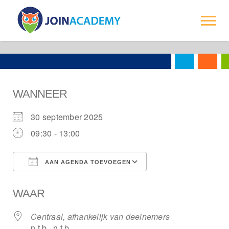
-->
Trainingen
Over ons
WANNEER
Opdrachtgevers
30 september 2025
Contact
09:30 - 13:00
AAN AGENDA TOEVOEGEN
Download ICS
Google Calendar
WAAR
Centraal, afhankelijk van deelnemers
n.t.b., n.t.b.