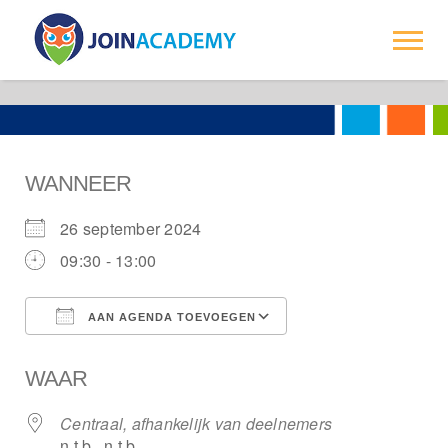
-->
Trainingen
Over ons
WANNEER
Opdrachtgevers
26 september 2024
Contact
09:30 - 13:00
AAN AGENDA TOEVOEGEN
Download ICS
Google Calendar
WAAR
Centraal, afhankelijk van deelnemers
n.t.b., n.t.b.