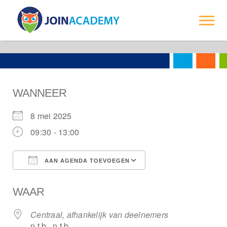
-->
Trainingen
Over ons
WANNEER
Opdrachtgevers
8 mei 2025
Contact
09:30 - 13:00
AAN AGENDA TOEVOEGEN
Download ICS
Google Calendar
WAAR
Centraal, afhankelijk van deelnemers
n.t.b., n.t.b.