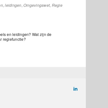
en
,
leidingen
,
Omgevingswet
,
Regie
bels en leidingen? Wat zijn de
r regiefunctie?