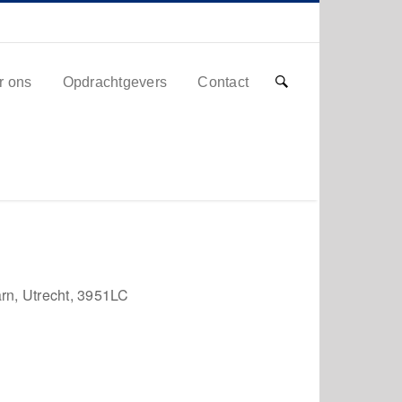
r ons
Opdrachtgevers
Contact
rn, Utrecht, 3951LC
Office 365
Outlook Live